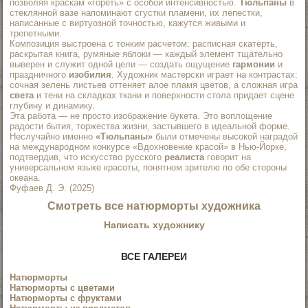
позволяя краскам «гореть» с особой интенсивностью.
Тюльпаны
в
стеклянной вазе напоминают сгустки пламени, их лепестки,
написанные с виртуозной точностью, кажутся живыми и
трепетными.
Композиция выстроена с тонким расчетом: расписная скатерть,
раскрытая книга, румяные яблоки — каждый элемент тщательно
выверен и служит одной цели — создать ощущение
гармонии
и
праздничного
изобилия
. Художник мастерски играет на контрастах:
сочная зелень листьев оттеняет алое пламя цветов, а сложная игра
света
и тени на складках ткани и поверхности стола придает сцене
глубину и динамику.
Эта работа — не просто изображение букета. Это воплощение
радости бытия, торжества жизни, застывшего в идеальной форме.
Неслучайно именно
«Тюльпаны»
были отмечены высокой наградой
на международном конкурсе «Вдохновение красой» в Нью-Йорке,
подтвердив, что искусство русского
реалиста
говорит на
универсальном языке красоты, понятном зрителю по обе стороны
океана.
Фуфаев Д. Э. (2025)
Смотреть все
натюрморты художника
Написать художнику
ВСЕ ГАЛЕРЕИ
Натюрморты
Натюрморты с цветами
Натюрморты с фруктами