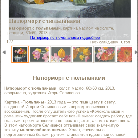
Натюрморт с тюльпанами
натюрморт с тюльпанами
, картина маслом на холсте,
реализм, 60х60, 2013.
Натюрморт с тюльпанами подробнее
1 / 8
Пуск слайд-шоу
Стоп
Натюрморт с тюльпанами
Натюрморт с тюльпанами
, холст, масло, 60х60 см, 2013,
оформлена, художник Игорь Селиванов.
Картина
«Тюльпаны»
2013 года — это гимн цвету и свету,
созданный Игорем Селивановым в период творческого
восхождения. После оглушительного успеха «Колокольчиков и
ромашек» художник бросает себе новый вызов: создать работу, где
главным героем становится не просто цветок, а сама стихия цвета.
В этом натюрморте Селиванов оттачивает свою знаменитую
технику
многослойного письма
. Холст, специально
подготовленный белым грунтом, становится идеальной основой,