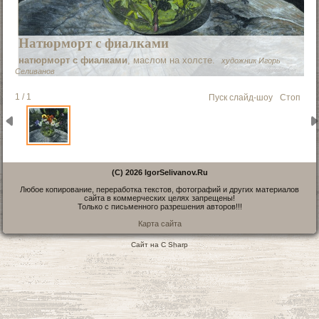
Натюрморт с фиалками
натюрморт с фиалками
, маслом на холсте.
художник Игорь
Селиванов
1 / 1
Пуск слайд-шоу
Стоп
(C) 2026 IgorSelivanov.Ru
Любое копирование, переработка текстов, фотографий и других материалов
сайта в коммерческих целях запрещены!
Только с письменного разрешения авторов!!!
Карта сайта
Сайт на C Sharp